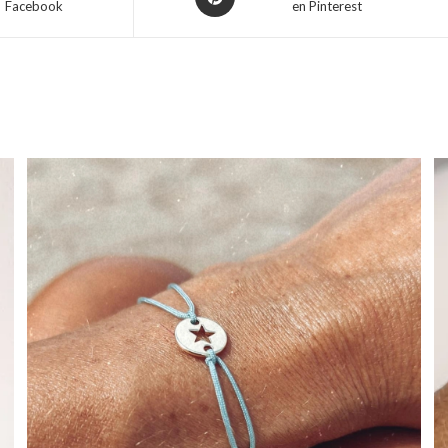
Facebook
en Pinterest
in
a
new
window