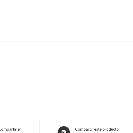
Opens
Compartir en
Compartir este producto