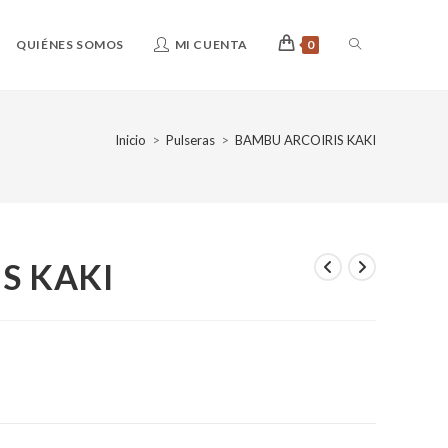
ALTERNAR
QUIÉNES SOMOS
MI CUENTA
0
BÚSQUEDA
Inicio
>
Pulseras
>
BAMBU ARCOIRIS KAKI
DE
S KAKI
LA
WEB