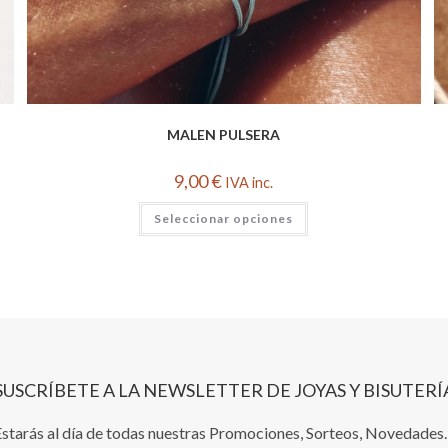
MALEN PULSERA
9,00
€
IVA inc.
Este
Seleccionar opciones
producto
tiene
múltiples
variantes.
Las
opciones
se
pueden
elegir
en
la
página
SUSCRÍBETE A LA NEWSLETTER DE JOYAS Y BISUTERÍ
de
producto
starás al día de todas nuestras Promociones, Sorteos, Novedade