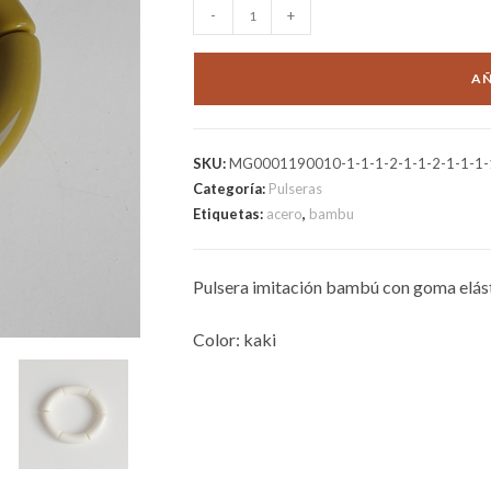
BAMBU
-
+
ARCOIRIS
KAKI
AÑ
cantidad
SKU:
MG0001190010-1-1-1-2-1-1-2-1-1-1-1-
Categoría:
Pulseras
Etiquetas:
acero
,
bambu
Pulsera imitación bambú con goma elást
Color: kaki