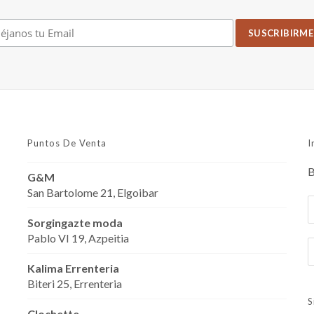
Puntos De Venta
I
B
G&M
San Bartolome 21, Elgoibar
Sorgingazte moda
Pablo VI 19, Azpeitia
Kalima Errenteria
Biteri 25, Errenteria
S
Clochette