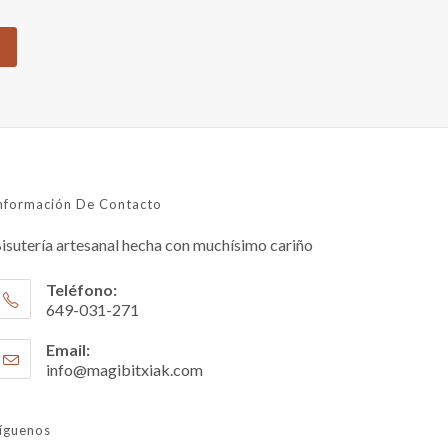
nformación De Contacto
isutería artesanal hecha con muchísimo cariño
Teléfono:
649-031-271
Se
Email:
abre
info@magibitxiak.com
Se
en
abre
en
tu
tu
íguenos
aplicación
aplicación